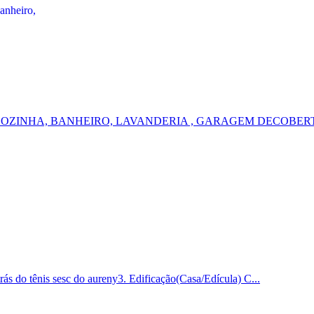
COZINHA, BANHEIRO, LAVANDERIA , GARAGEM DECOBERT
 tênis sesc do aureny3. Edificação(Casa/Edícula) C...