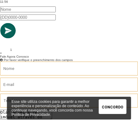
11:56
1
×
Fale Agora Conosco
Por favor verifique o preenchimento dos campos
Esse site utiliza cookies para garantir a melhor
experiência e personalização de conteúdo. Ao
CONCORDO
continuar navegando, você concorda com nossa
Política de Privacidade
.
ENVIAR AGORA
MENSAGEM ENVIADA!