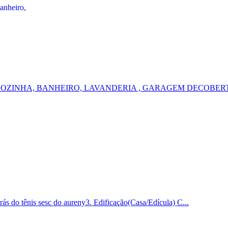
COZINHA, BANHEIRO, LAVANDERIA , GARAGEM DECOBERT
 tênis sesc do aureny3. Edificação(Casa/Edícula) C...