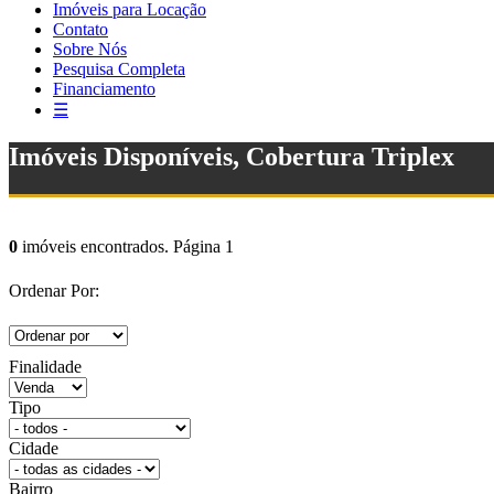
Imóveis para Locação
Contato
Sobre Nós
Pesquisa Completa
Financiamento
☰
Imóveis Disponíveis, Cobertura Triplex
0
imóveis encontrados. Página 1
Ordenar Por:
Finalidade
Tipo
Cidade
Bairro