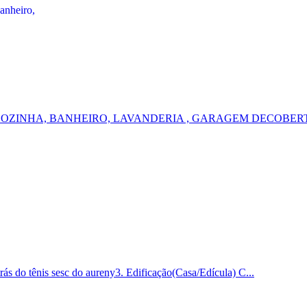
COZINHA, BANHEIRO, LAVANDERIA , GARAGEM DECOBERT
 tênis sesc do aureny3. Edificação(Casa/Edícula) C...